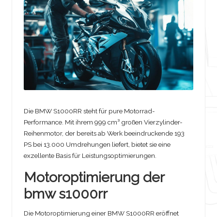
t
o
m
o
bi
le
Die BMW S1000RR steht für pure Motorrad-
Performance. Mit ihrem 999 cm³ großen Vierzylinder-
Reihenmotor, der bereits ab Werk beeindruckende 193
PS bei 13.000 Umdrehungen liefert, bietet sie eine
exzellente Basis für Leistungsoptimierungen.
Motoroptimierung der
bmw s1000rr
Die Motoroptimierung einer BMW S1000RR eröffnet