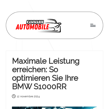
Skip
to
content
K
a
m
Maximale Leistung
m
erreichen: So
a
optimieren Sie Ihre
n
BMW S1000RR
n
a
12 novembre 2024
u